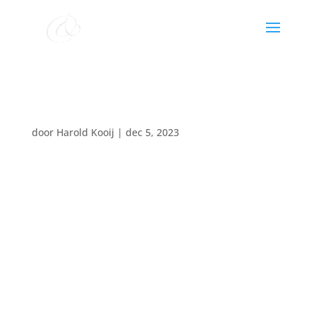
Ronald Knol & Harold Kooij
door
Harold Kooij
|
dec 5, 2023
Datum:
4 februari 2024
Tijd:
19:30 - 21:00
Locatie:
Kollumerzwaag geformeerde kerk
zangdienst
orgel
vleugel
muzikale intermezzo’s