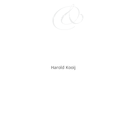
Oogstdienst & Chr. Manne
door
Harold Kooij
|
mrt 3, 2022
Datum:
6 november 2022
Tijd:
10:00 - 11:30
Locatie:
Hervormde kerk Dalen
Hoofdstraat 25