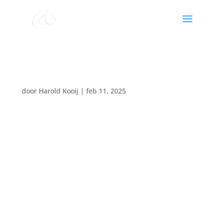
Mannenkoor Eneas Urk
door
Harold Kooij
|
feb 11, 2025
Datum:
15 maart 2025
Tijd:
18:50 - 20:00
Locatie:
Hoofdstraatkerk Hoogeveen
Zingend Naar de Zondag Hoogeveen
Ds. Cees ’t Lam
Mannenkoor Eneas Urk o.l.v. Harold Kooij
Arjan Kroes Orgel