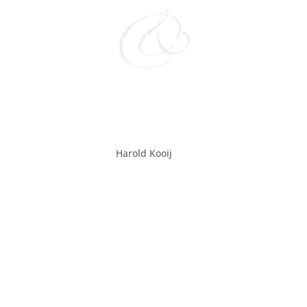
Mannenkoor Eneas Urk
door
Harold Kooij
|
feb 24, 2026
Datum:
28 mei 2026
Tijd:
19:00 - 20:00
Locatie:
Talma Urk