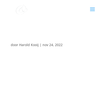
El Jakim paasdienst
door
Harold Kooij
|
nov 24, 2022
Datum:
9 april 2023
Tijd:
10:00 - 11:00
Locatie:
Beth-El Steenwijk Gasthuislaan
eerste paasdag
koor o.l.v. Harold Kooij
samenzang