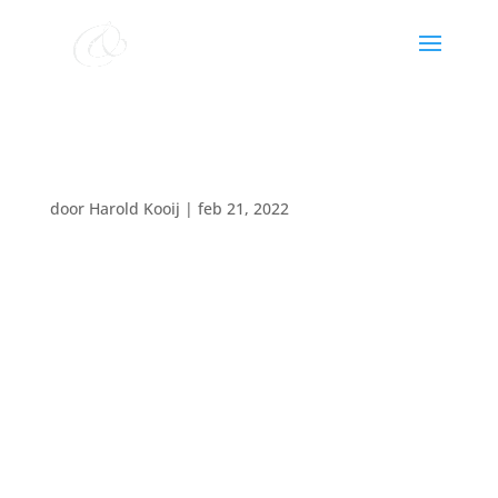
Eindejaarscabaret
door
Harold Kooij
|
feb 21, 2022
Datum:
30 december 2022
Tijd:
14:00 - 16:00
Cabaret & Muziekvoorstelling
band o.l.v. Harold Kooij
kaarten via Rabo Theater de Meenthe