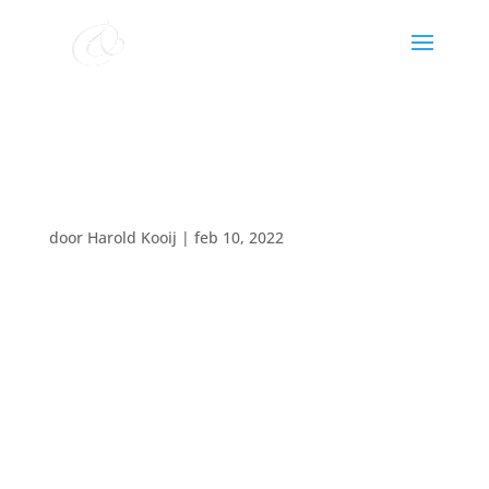
Concert Noord Nederlands
Gemengd Koor
door
Harold Kooij
|
feb 10, 2022
Datum:
14 mei 2022
Tijd:
20:00 - 22:00
Locatie:
Hoofdstraatkerk Hoogeveen Stoekeplein 4
Adriaan Stoet viool
Hendrik van Veen orgel & vleugel
Harold Kooij muzikale leiding & piano