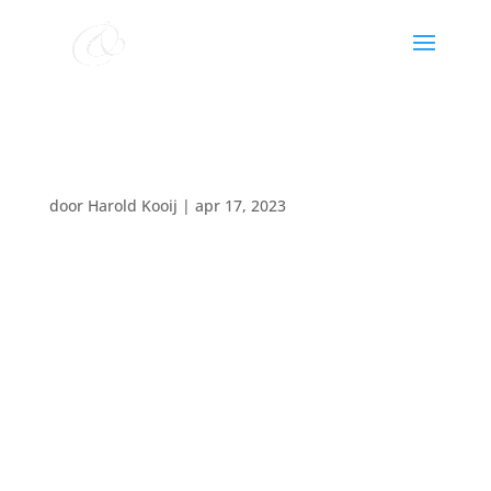
CMS & Vocal Spirit
door
Harold Kooij
|
apr 17, 2023
Datum:
20 april 2024
Tijd:
18:45 - 20:15
Locatie:
poststraatkerk stadskanaal
zingend naar de zondag
Chr. Mannenkoor Stadskanaal o.l.v. Harold Kooij
Vocal Spirit o.l.v. Ronald IJmker
samenzang, koorzang & intermezzo’s op orgel en