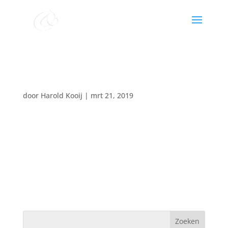
Chr. Mannenkoor Stadskanaal
door
Harold Kooij
|
mrt 21, 2019
Datum:
15 december 2019
Tijd:
00:00 - 00:00
Locatie:
Farmsum
Zangdienst. CMK o.l.v. Harold Kooij