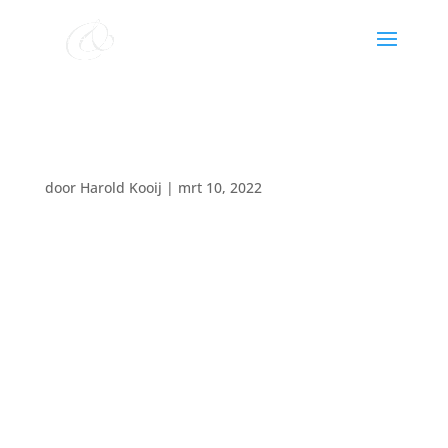
Chr mannenkoor Stadskanaal
door
Harold Kooij
|
mrt 10, 2022
Datum:
22 oktober 2023
Tijd:
19:00 - 20:15
Locatie:
Grootegast, De Goede Herder Kerk
koor o.l.v. Harold Kooij
organist Ronald Knol