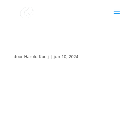
Buitenconcert El Jakim
door
Harold Kooij
|
jun 10, 2024
Datum:
1 september 2024
Tijd:
15:00 - 17:00
Locatie:
Nolderweg 7 Linde
zomerconcert in open lucht
gratis toegang met collecte